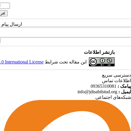
ارسال پیام 
بازنشر اطلاعات
این مقاله تحت شرایط
 International License
دسترسی سریع
اطلاعات تماس
پیامک :
09365310081
ایمیل :
info@jdisabilstud.org
شبکه‌های اجتماعی