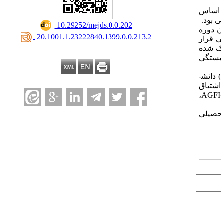
ن اساس
 بود.
‎ 10.29252/mejds.0.0.202
 دوره
‎ 20.1001.1.23222840.1399.0.0.213.2
سی قرار
20)، حمایت اجتماعی ادراک شده
ش همبستگی
 دانش­
اشتیاق
،
AGF
تحصیلی