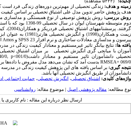
چکیده:
(۵۴۳۳ مشاهده)
مینه و هدف:
زندگی تحصیلی از مهم
ترین دوره
های زندگی فرد است که 
هدف پژوهش حاضر تدوین مدل علی اشتیاق تحصیلی بر اساس کیفیت زند
وش بررسی:
روش پژوهش توصیفی از نوع همبستگی و مدلسازی­ معا
وم متوسطه شهرستان ایوان در سال تحصیلی 99-1398 بود که با استفاده از روش نمونه
زیمت و همکاران(1998)
پیرسون و مدلسازی معادلات ساختاری و نرم افزار 23
SPSS
و
Amos
انج
افته ها:
نتایج بیانگر تاثیر غیرمستقیم و معنادار کیفیت زندگی در مدرسه(/0
آموزان با میانجی گری انگیزش تحصیلی بر میزان اشتیاق تحصیلی آنه
حصیلی دانش­آموزان تاثیر مستقیم و معنادار داشت(001/0
, p<
40/0
069/0
RMSEA=
بدست آمد که نشان می‌دهد مدل مفروض با داده‌ها بر
تیجه گیری:
بر اساس یافته های این پژوهش کیفیت زندگی در مدرسه و 
دانش­آموزان از طریق انگیزش تحصیلی آنها باشد.
واژه‌های کلیدی:
اشتیاق تحصیلی
،
انگیزش تحصیلی
،
حمایت اجتماعی اد
نوع مطالعه:
مقاله پژوهشی اصیل
| موضوع مقاله:
روانشناسی
ارسال نظر درباره این مقاله : نام کاربری ی