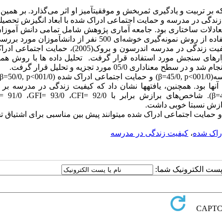
بر تربیت و یادگیری ثمربخش و موفقیت­آمیز او اثر می‌گذارد. بر همی
گی در مدرسه و حمایت اجتماعی ادراک شده با ابعاد انگیزش تحصیلی
دلات ساختاری بود. جامعه آماری پژوهش شامل تمامی دانش آموزان
گیری خوشه
ای 500 نفر از دانش­آموزان مورد برر
گرفتند. پرسشنامه­های اشتیاق تحصیلی فردریکز و همکاران(2004)، کیفیت زندگی در مدرسه اندرسون و بروک(05
 و انگیزش تحصیلی هارتر(1981) به عنوان ابزارهای سنجش مورد استفاده قرار گرفت. تحلیل داده ها با رو
ام شد و در سطح معناداری 05/0 مورد تجزیه و تحلیل قرار گرفت.
001
, p<
45/0
β=
) و حمایت اجتماعی ادراک شده (001/0
, p<
50/0
β=
)
ا بود. همچنین، یافته­ها نشان داد که کیفیت زندگی در مدرسه بر 
β=
). شاخص‌های برازش برابر با 92/0
CFI=
، 93/0
GFI=
، 91/0
I=
ازش نسبتا خوبی داشت.
حمایت اجتماعی ادراک شده می­توانند پیش بین مناسبی برای اشتیاق 
راک شده
،
کیفیت زندگی در مدرسه
ا پست الکترونیک شما: