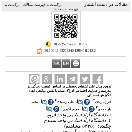
مقالات در دست انتشار
|
برگشت به فهرست مقالات
برگشت به
فهرست نسخه ها
‎ 10.29252/mejds.0.0.202
‎ 20.1001.1.23222840.1399.0.0.213.2
تدوین مدل علی اشتیاق تحصیلی بر اساس کیفیت زندگی در
مدرسه و حمایت اجتماعی ادراک شده با نقش میانجی ابعاد
انگیزش تحصیلی
۲
۱
*
،
،
فرزاد زندی
علی رشیدی
یحیی
۲
۲
،
یاراحمدی
مریم اکبری
۱- دانشگاه آزاد اسلامی واحد قروه
۲- دانشگاه آزاد اسلامی واحد سنندج
چکیده:
(۵۴۳۵ مشاهده)
زمینه و هدف:
زندگی تحصیلی از مهم
ترین دوره