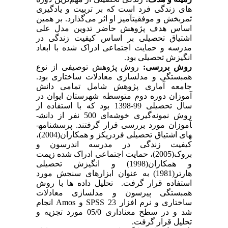
های زندگی فرد است که بر تربیت و یادگیری
ثمربخش و موفقیت­آمیز او اثر می‌گذارد. بر همین
اساس هدف پژوهش حاضر تدوین مدل علی
اشتیاق تحصیلی بر اساس کیفیت زندگی در
مدرسه و حمایت اجتماعی ادراک شده با ابعاد
انگیزش تحصیلی بود.
روش بررسی:
روش پژوهش توصیفی از نوع
همبستگی و مدلسازی­ معادلات ساختاری بود.
جامعه آماری پژوهش شامل تمامی دانش
آموزان دوره دوم متوسطه شهرستان ایوان در
سال تحصیلی 99-1398 بود که با استفاده از
روش نمونه
گیری خوشه
ای 500 نفر از دانش­
آموزان مورد بررسی قرار گرفتند. پرسشنامه­
های اشتیاق تحصیلی فردریکز و همکاران(2004)،
کیفیت زندگی در مدرسه اندرسون و
بروک(2005)، حمایت اجتماعی ادراک شده زیمت
و همکاران(1998) و انگیزش تحصیلی
هارتر(1981) به عنوان ابزارهای سنجش مورد
استفاده قرار گرفت. تحلیل داده ها با روش
همبستگی پیرسون و مدلسازی معادلات
ساختاری و نرم افزار 23
SPSS
و
Amos
انجام
شد و در سطح معناداری 05/0 مورد تجزیه و
تحلیل قرار گرفت.