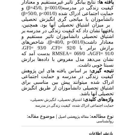
یافته ها:
نتایج بیانگر تاثیر غیرمستقیم و معنادار
کیفیت زندگی در مدرسه(001/0
, p<
45/0
β=
) و
حمایت اجتماعی ادراک شده (001/0
, p<
50/0
β=
)
دانش­آموزان با میانجی گری انگیزش تحصیلی
بر میزان اشتیاق تحصیلی آنها بود. همچنین،
یافته­ها نشان داد که کیفیت زندگی در مدرسه بر
اشتیاق تحصیلی دانش­آموزان تاثیر مستقیم و
معنادار داشت(001/0
, p<
40/0
β=
). شاخص‌های
برازش برابر با 92/0
CFI=
، 93/0
GFI=
،
91/0
AGFI=
، 069/0
RMSEA=
بدست آمد که
نشان می‌دهد مدل مفروض با داده‌ها برازش
نسبتا خوبی داشت.
نتیجه گیری:
بر اساس یافته های این پژوهش
کیفیت زندگی در مدرسه و حمایت اجتماعی
ادراک شده می­توانند پیش بین مناسبی برای
اشتیاق تحصیلی دانش­آموزان از طریق انگیزش
تحصیلی آنها باشد.
واژه‌های کلیدی:
،
،
اشتیاق تحصیلی
انگیزش تحصیلی
،
حمایت اجتماعی ادراک شده
کیفیت زندگی در مدرسه
نوع مطالعه:
| موضوع مقاله:
مقاله پژوهشی اصیل
روانشناسی
بازنشر اطلاعات