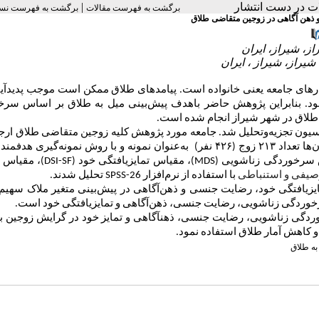
لات در دست انتشار
|
برگشت به فهرست مقالات
برگشت به فهرست نسخ
 ذهن آگاهی در زوجین متقاضی طلاق
تارهای جامعه یعنی خانواده است. پیامدهای طلاق ممکن است موجب پدید
آی
شود. بنابراین پژوهش حاضر باهدف پیش‌بینی میل به طلاق بر اساس سر
 طلاق در شهر شیراز انجام شده است.
یون تجزیه‌وتحلیل شد. جامعه مورد پژوهش کلیه زوجین متقاضی طلاق ارجا
‌ها تعداد
۲۱۳
زوج (
۴۲۶ نفر
) به‌عنوان نمونه و با روش نمونه‌گیری
هدفمند
سرخوردگی زناشویی (
MDS
)، مقیاس تمایز­یافتگی خود
DSI-SF)
)،
مقیاس 
وصیفی
و استنباطی
با استفاده از نرم‌افزار
SPSS-26
تحلیل شدند.
ز­یافتگی خود، رضایت جنسی
و ذهن‌آگاهی
در پیش‌بینی متغیر ملاک سهیم
رخوردگی زناشویی، رضایت جنسی، ذهن‌آگاهی و تمایز­یافتگی خود است.
وردگی زناشویی، رضایت جنسی، ذهن­آگاهی و تمایز خود در گرایش زوجین ب
 و کاهش آمار طلاق استفاده نمود.
به طلاق