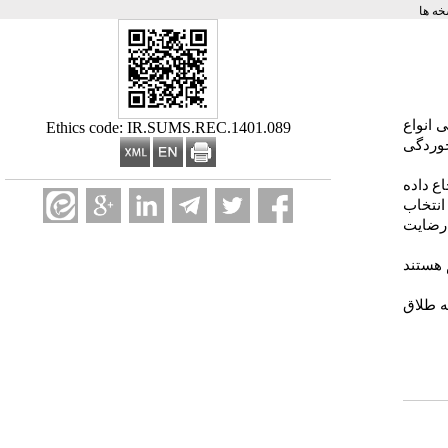
ه ها
ی انواع
Ethics code: IR.SUMS.REC.1401.089
خوردگی
ع داده
انتخاب
رضایت
 هستند
ه طلاق