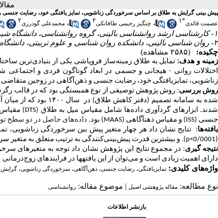
مقا
پیش بینی گرایش به طلاق بر اساس سرخوردگی زناشویی، تمایز یافتگی خود، رضایت جنسی و
۲
۲
۱
*
،
،
عصمت قائدی
چنگیز رحیمی طاقانکی
محمدعلی گودرزی
۱- کارشناسی ارشد روانشناسی بالینی، گروه روانشناسی، دانشگاه شیراز، شیراز، ایران
۲- روان شناسی بالینی، دانشکده روان شناسی و علوم تربیتی، دانشگاه شیراز، شیراز ، ایران
چکیده:
(۲۵۸۵ مشاهده)
مینه و هدف:
تمایل به طلاق زمینه‌ساز فروپاشی یکی از بنیادی‌ترین ساخ
اختلالات روانی - هیجانی و جسمی در ابعاد گوناگون فردی و اجتماعی 
زناشویی، تمایز­یافتگی خود، رضایت جنسی و ذهن‌آگاهی در زوجین متقاضی
وش بررسی
: روش پژوهش توصیفی از نوع همبستگی بود که در قالب رگرس
ده به سامانه تصمیم (دفتر کاهش طلاق) در سال
۱۴۰۰
بود که از میان آن
دند. ابزارهای گرد­آوری داده‌ها شامل مقیاس میل به طلاق (
DTS
)
مقیاس 
جنسی (
ISS
)
و مقیاس ذهن­آگاهی (
MAAS
)
بود.
داده‌های حاصل در دو سطح ت
افته‌ها
: نتایج نشان داد هر چهار متغیر
پیش بین
سرخوردگی زناشویی، تمای
(
p<0/0001
)
.
و بیشترین قدرت پیش‌بینی‌کنندگی به ترتیب متعلق به متغیر س
تیجه گیری
: در مجموع نتایج این پژوهش نشان داد توجه به متغیرهای سرخ
دارای اهمیت زیادی است و می‌توان از این یافته­ها در فرایندهای زوج‌درمانی
واژه‌های کلیدی:
تمایز‌یافتگی، رضایت جنسی، ذهن‌آگاهی، سرخوردگی زناشویی، گرایش 
نوع مطالعه:
| موضوع مقاله:
مقاله پژوهشی اصیل
روانشناسی
بازنشر اطلاعات