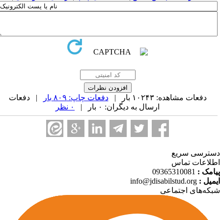
دفعات مشاهده: ۱۰۲۴۳ بار |
دفعات چاپ: ۸۰۹ بار
| دفعات
ارسال به دیگران: ۰ بار |
۰ نظر
ترسی سریع
لاعات تماس
امک :
09365310081
میل :
info@jdisabilstud.org
که‌های اجتماعی