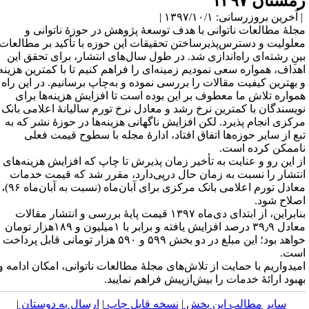
مستان ۱۳۹۷
آخرین بروزرسانی: ۱۳۹۷/۱۰/۱ |
جلهٔ مطالعات ناتوانی با هدف توسعهٔ پژوهش در حوزهٔ ناتوانی و
علولیت و دسترس‌پذیرساختن تحقیقات این حوزه با تأکید بر مطالعات
ینِ رشته‌ای راه‌اندازی شد. در طول سال‌های انتشار، برای تحقق این
هداف، همواره سعی نمودیم زمینه‌ای را فراهم کنیم تا با کمترین هزینه
 بهترین کیفیت مقالات را بررسی نموده و به‌چاپ برسانیم. در این راه
مواره تلاش ما معطوف بر این بوده است تا افزایش هزینه‌ها برای
ویسندگان با کمترین نرخ رشد و معادل نرخ تورم سالیانهٔ اعلامی بانک
رکزی انجام پذیرد. لکن افزایش ناگهانی هزینه‌ها در حوزهٔ نشر که به
بع از سایر حوزه‌ها اتفاق افتاد، ادارهٔ مجله با سطوح قیمت فعلی
اممکن کرده است.
ز این رو و عنایت به تأخیر زمان پذیرش تا چاپ که افزایش هزینه‌های
نتشار را نسبت به زمان حال درپی‌دارد، مقرر شد که قیمت خدمات
معادل تورم اعلامی بانک مرکزی برای آبان‌ماه (نسبت به آبان‌ماه ۹۶)،
صلاح شود.
بنابراین، از ابتدای دی‌ماه ۱۳۹۷ قیمت پایهٔ بررسی و انتشار مقالات
معادل ۳۹٫۹ درصد افزایش یافته و برابر با ۱میلیون و ۱۸۹هزار تومان
خواهد بود؛ این مبلغ در دو بخش ۵۹۹ و ۵۹۰ هزار تومانی قابل پرداخت
ست.
میدواریم با حمایت از تلاش‌های مجلهٔ مطالعات ناتوانی، امکان ادامه و
هبود ارائهٔ خدمات را بیش‌ازپیش فراهم نمایید.
سایر مطالب این بخش
|
نسخه قابل چاپ
|
ارسال به دوستان
|