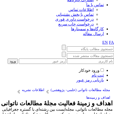
تماس با ما
اطلاعات تماس
تماس با بخش پشتیبانی
درخواست داوری فوری
درخواست چاپ سریع
کارگاه‌ها و سمینارها
ارسال مقاله
EN
F
ورود خودکار
ثبت نام
بازیابی رمز عبور
مجله مطالعات ناتوانی (علمی- پژوهشی)
اطلاعات نشریه
اهداف و زمینه‌ها
هداف و زمینهٔ فعالیت مجلهٔ مطالعات ناتوانی
جله مطالعات ناتوانی، مجله‌ایست بین رشته‌ای با گستره جغرافیایی