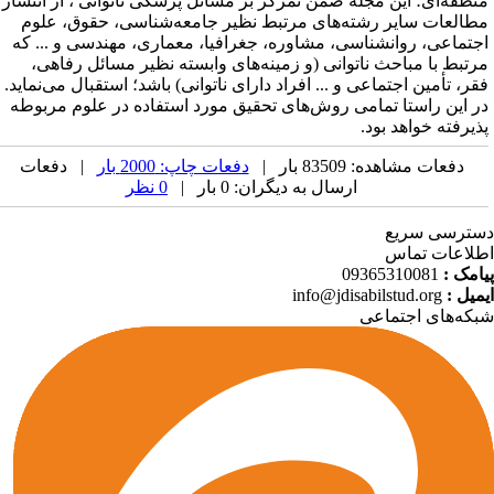
نطقه‌ای؛ این مجله ضمن تمرکز بر مسائل پزشکی ناتوانی ، از انتشار
طالعات سایر رشته‌های مرتبط نظیر جامعه‌شناسی، حقوق، علوم
جتماعی، روانشناسی، مشاوره، جغرافیا، معماری، مهندسی و ... که
رتبط با مباحث ناتوانی (و زمینه‌های وابسته نظیر مسائل رفاهی،
قر، تأمین اجتماعی و ... افراد دارای ناتوانی) باشد؛ استقبال می‌نماید.
ر این راستا تمامی روش‌های تحقیق مورد استفاده در علوم مربوطه
ذیرفته خواهد بود.
دفعات مشاهده: 83509 بار |
دفعات چاپ: 2000 بار
| دفعات
ارسال به دیگران: 0 بار |
0 نظر
ترسی سریع
لاعات تماس
امک :
09365310081
میل :
info@jdisabilstud.org
که‌های اجتماعی