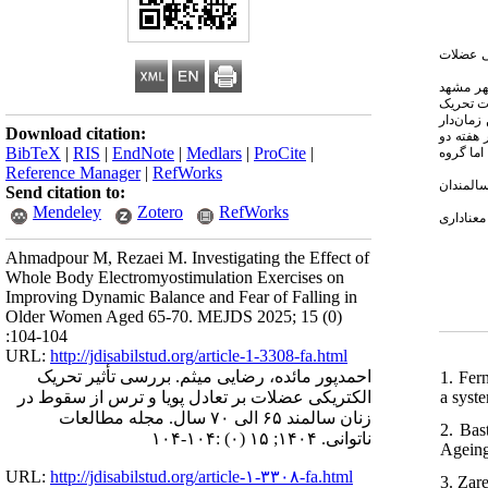
کی عضلات
مرین و گواه بود. جامعهٔ آماری تحقیق را زنان سالمند در دامنهٔ سنی ۶۵تا۷۰سالهٔ شهر مشهد
ات تحریک
(ن زمان‌دار
Download citation:
 هفته دو
BibTeX
|
RIS
|
EndNote
|
Medlars
|
ProCite
|
اما گروه
Reference Manager
|
RefWorks
) لمندان
Send citation to:
Mendeley
Zotero
RefWorks
 تأثیر معناداری
Ahmadpour M, Rezaei M. Investigating the Effect of
Whole Body Electromyostimulation Exercises on
Improving Dynamic Balance and Fear of Falling in
Older Women Aged 65-70. MEJDS 2025; 15 (0)
:104-104
URL:
http://jdisabilstud.org/article-1-3308-fa.html
احمدپور مائده، رضایی میثم. بررسی تأثیر تحریک
1. Fer
a syst
الکتریکی عضلات بر تعادل پویا و ترس از سقوط در
زنان سالمند ۶۵ الی ۷۰ سال. مجله مطالعات
2. Bas
:۱۰۴-۱۰۴
(۰)
ناتوانی. ۱۴۰۴; ۱۵
Ageing
URL:
http://jdisabilstud.org/article-۱-۳۳۰۸-fa.html
3. Zar