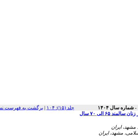
برگشت به فهرست نس
|
‫جلد (۱۵): ۱۰۴
 ۶۵ الی ۷۰ سال