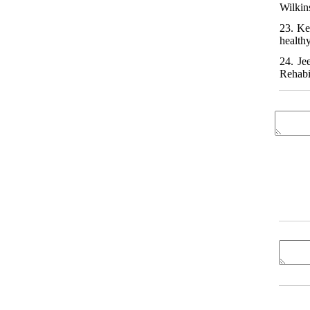
Wilkin
23. Ke
health
24. Je
Rehabi