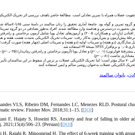
 تقویت عضلات همراه با تمرین تعادلی است. مطالعهٔ حاضر باهدف بررسی اثر تحریک الکتری
مطالعهٔ حاضر از نوع نیمه‌تجربی و طرح پژوهش پیش‌آزمون و پس‌آزمون با دو گروه ت
پژوهش به‌صورت دردسترس و هدفمند وارد مطالعه شدند. افراد به‌طور تصادفی در دو گروه تمرین
 افتادن
یاردلی و همکاران، ۲۰۰۵) و آزمون‌های تعادل پویا شامل آزمون برخاستن و راه‌رفت
رحلهٔ پیش‌آزمون و پس‌آزمون به‌کار رفت. تمرینات تحریک الکتریکی به‌مدت هشت هفته و هر
حل سازگاری (دو هفته) و تمرینات اولیه (دو هفته) و تمرینات اصلی (چهار هفته) صورت گرفت؛ 
نسخهٔ ۲۴ استفاده شد.
SPSS
افزار
سا
p
) و تعادل پویا (آزمون برخاستن و راه‌رفتن زمان‌دار) (۰٫۰۲۵=
p
فولرتون) (۰٫۰۰۱>
 پیشرفتهٔ
).
p
اداری نداشت (۰٫۰۸۱
براساس نتایج پژوهش، تحریک الکتریکی عضلات بر تعادل پویا در زنان سالمند ۶۵ الی ۷۰ سال مؤثر است؛ اما تحریک الکتریکی عضلات بر ترس از سقوط در این سالمندان
وش تحریک الکتریکی عضلات به‌عنوان روشی سالم و ایمن استفاده کنند
بانوان سالمند
،
ادن
nandes VLS, Ribeiro DM, Fernandes LC, Menezes RLD. Postural changes
ematic review. Fisioter Mov. 2018;31:1–15. [
DOI
]
tani F, Hajaty S, Hoseini RS. Anxiety and fear of falling in older ad
. 2021;15(4):506–23. [Persian] [
DOI
]
ei H, Rajabi R, Minoonejad H. The effect of 6-week training with ground 