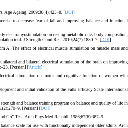
urs. Age Ageing. 2009;38(4):423–8. [
DOI
]
rcise to decrease fear of fall and improving balance and functional
y electromyostimulation on resting metabolic rate, body composition,
lation trial. J Strength Cond Res. 2010;24(7):1880–7. [
DOI
]
A. The effect of electrical muscle stimulation on muscle mass and
ilateral and bilateral electrical stimulation of the brain on improving
–23. [Persian] [
Article
]
electrical stimulation on motor and cognitive function of women with
ment and initial validation of the Falls Efficacy Scale-International
rength and balance training program on balance and quality of life in
1(2):270–9. [Persian] [
DOI
]
p and Go" Test. Arch Phys Med Rehabil. 1986;67(6):387–9.
lance scale for use with functionally independent older adults. Arch