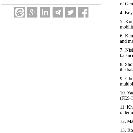
of Ger
4. Boy
5. Kum
mobilit
6. Kem
and ma
7. Nis
balance
8. Sho
the ba
9. Gho
multip
10. Ya
(FES-I
11. Kh
older m
12. Ma
13. Ro