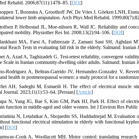
ed Rehabil. 2006;87(11):1478–85. [
DOI
]
hoppen T, Boonstra A, Groothoff JW, De Vries J, Göeken LNH, Eisma 
nilateral lower limb amputation. Arch Phys Med Rehabil. 1999;80(7):82
tolfsen P, Helbostad JL, Moe‐nilssen R, Wall JC. Reliability and con
mpaired mobility. Physiother Res Int. 2008;13(2):94–106. [
DOI
]
lankhani MA, Farsi A, Fathirezaie Z, Zamani Sani SH, Aghdasi MT.
nal Reach Tests in evaluating fall risk in the elderly. Salmand: Iranian
bet A, Azad A, Taghizadeh G. Test-retest reliability, convergent validit
e Scale in Iranian community-dwelling older adults. Salmand: Iranian J
no-Rodriguez A, Beltran-Garrido JV, Hernandez-Gonzalez V, Reverte
s and health in postmenopausal women: a study protocol for a randomized
fiei AH, Sadeghi M, Esmaeili H. The effect of electrical muscle sti
l Journal. 2023;11(1):53–64. [Persian] [
Article
]
apa N, Yang JG, Bae S, Kim GM, Park HJ, Park H. Effect of electrical
ain function in middle-aged and older women. Int J Environ Res Public
ariatinia N, Letafatkar A, Shojaedin SS, Haddadnejad M. Evaluation of
thout functional electrical stimulation in elderly with functional kyph
n] [
DOI
]
umway-Cook A, Woollacott MH. Motor control: translating research int