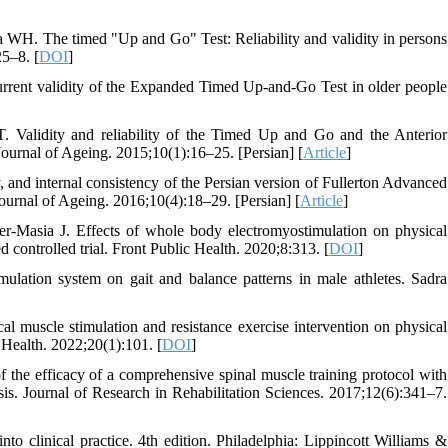
WH. The timed "Up and Go" Test: Reliability and validity in persons
5–8. [
DOI
]
current validity of the Expanded Timed Up‐and‐Go Test in older people
 Validity and reliability of the Timed Up and Go and the Anterior
 Journal of Ageing. 2015;10(1):16–25. [Persian] [
Article
]
y, and internal consistency of the Persian version of Fullerton Advanced
ournal of Ageing. 2016;10(4):18–29. [Persian] [
Article
]
r-Masia J. Effects of whole body electromyostimulation on physical
 controlled trial. Front Public Health. 2020;8:313. [
DOI
]
mulation system on gait and balance patterns in male athletes. Sadra
 muscle stimulation and resistance exercise intervention on physical
 Health. 2022;20(1):101. [
DOI
]
 the efficacy of a comprehensive spinal muscle training protocol with
osis. Journal of Research in Rehabilitation Sciences. 2017;12(6):341–7.
o clinical practice. 4th edition. Philadelphia: Lippincott Williams &