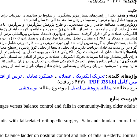
چکیده:
(۲۰۲۶ مشاهده)
چکیده
زمینه و هدف
یکی از راهبردهای بسیار مؤثر پیشگیری از سقوط در سالمندان، تمرینات برای
بر بهبود تعادل پویا و ترس از سقوط در زنان سالمند ۶۵ الی ۷۰ سال انجام شد.
روش‌‌بررسی
تشکیل دادند. از این جامعه بیست نفر از سالمندان زن به‌طور داوطلبانه و باتوجه‌به اهداف 
الکتریکی عضلات و گواه قرار گرفتند
به‌منظور جمع‌آوری داده‌ها،
مقیاس بین‌المللی ترس از
(اتیاس و همکاران، ۱۹۸۶) و مقیاس
تعادل پیشرفتهٔ
فولرتون
(رز و همکاران، ۲۰۰۶)
در دو م
جلسهٔ بیست‌دقیقه‌ای به گروه تمرین ارائه شد. این دورهٔ تمرینی در سه فاز تمرینی شامل مرا
گواه در این مدت مداخله‌ای دریافت نکرد. برای تحلیل داده‌ها از تحلیل کوواریانس در سطح معناداری ۰٫۰۵ و نرم‌
یافته‌ها
یافته‌ها نشان داد، تمرینات تحریک الکتریکی عضلات بر بهبود تعادل پویا (مقیاس
تعادل
دارای تأثیر معنادار بود؛ اما تمرینات تحریک الکتریکی عضلات بر ترس از افتادن سالمندان تأثیر معن=
نتیجه‌گیری
ندارد. پیشنهاد می‌شود، مربیان و مراقبان به‌منظور ارتقای تعادل پویای بانوان سالمند از ر.
ترس از افت
،
عملکرد تعادلی
،
تحریک الکتریکی عضلانی
واژه‌های کلیدی:
(۴۲۳ دریافت)
[PDF 335 kb]
متن کامل
نوع مطالعه:
مقاله پژوهشی اصیل
| موضوع مقاله:
توانبخشی
فهرست منابع
 versus balance control and falls in community-living older adults:
ults with fall-related orthopedic surgery. Salmand: Iranian Journal of
balance ladder on postural control and risk of falls in elderly. Journal