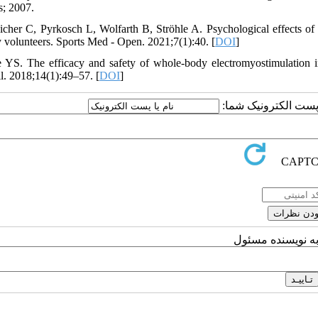
s; 2007.
icher C, Pyrkosch L, Wolfarth B, Ströhle A. Psychological effects of 
y volunteers. Sports Med - Open. 2021;7(1):40. [
DOI
]
e YS. The efficacy and safety of whole-body electromyostimulation 
l. 2018;14(1):49–57. [
DOI
]
یا پست الکترونیک شما
به نویسنده مسئول