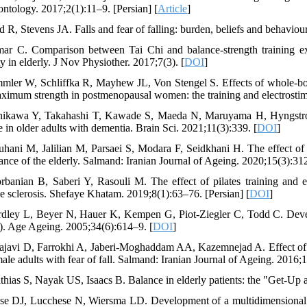
ontology. 2017;2(1):11–9. [Persian] [
Article
]
d R, Stevens JA. Falls and fear of falling: burden, beliefs and behavio
ar C. Comparison between Tai Chi and balance-strength training exe
y in elderly. J Nov Physiother. 2017;7(3). [
DOI
]
mler W, Schliffka R, Mayhew JL, Von Stengel S. Effects of whole-bod
ximum strength in postmenopausal women: the training and electrostimu
hikawa Y, Takahashi T, Kawade S, Maeda N, Maruyama H, Hyngstrom 
 in older adults with dementia. Brain Sci. 2021;11(3):339. [
DOI
]
uhani M, Jalilian M, Parsaei S, Modara F, Seidkhani H. The effect of un
lance of the elderly. Salmand: Iranian Journal of Ageing. 2020;15(3):312
rbanian B, Saberi Y, Rasouli M. The effect of pilates training and 
le sclerosis. Shefaye Khatam. 2019;8(1):63–76. [Persian] [
DOI
]
rdley L, Beyer N, Hauer K, Kempen G, Piot-Ziegler C, Todd C. Develop
). Age Ageing. 2005;34(6):614–9. [
DOI
]
ajavi D, Farrokhi A, Jaberi-Moghaddam AA, Kazemnejad A. Effect of st
ale adults with fear of fall. Salmand: Iranian Journal of Ageing. 2016;1
thias S, Nayak US, Isaacs B. Balance in elderly patients: the "Get-U
se DJ, Lucchese N, Wiersma LD. Development of a multidimensional ba