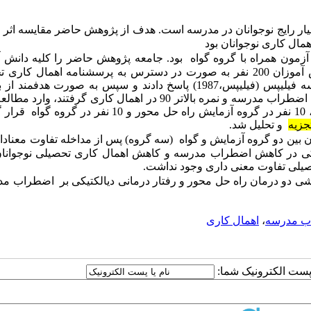
ر رایج نوجوانان در مدرسه است. هدف از پژوهش حاضر مقایسه اثر
مال کاری نوجوانان بود
مون همراه با گروه گواه بود.
جامعه پژوهش حاضر را کلیه دانش آ
پرسشنامه اهمال کاری ت
و پرسشنامه اضطراب مدرسه فیلیپس (فیلیپس،1987) پاسخ دادند و سپس به صورت هدفمند
افراد 30 نفر داوطلب واجد شرایط از کسانی که نمره بالاتر از 120در اضطراب مدرسه و نمره بالاتر 90 در اهمال کاری گرف
و به صورت تصادفی 10 نفر در گروه آزمایش رفتار درمانی دیالکتیکی، 10 نفر در گروه آزمایش راه حل محور و 10 ن
جزیه
و تحلیل شد.
مون بین دو گروه آزمایش و گواه (سه گروه) پس از مداخله تفاوت معنادا
یکی در کاهش اضطراب مدرسه و کاهش اهمال کاری تحصیلی نوجوانان
صیلی تفاوت معنی داری وجود نداشت.
خشی دو درمان راه حل محور و رفتار درمانی دیالکتیکی بر اضطراب م
ب مدرسه
،
اهمال کاری
ا پست الکترونیک شما: