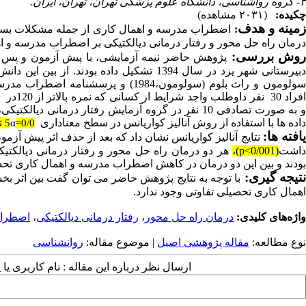
۳- گروه رواشناسی، دانشگاه علوم پزشکی تهران، تهران، ایران.
چکیده:
(۲۰۳۱ مشاهده)
مینه و هدف
:
اضطراب مدرسه و اهمال کاری از جمله مشکلات بسیا
درمان راه حل محور و رفتار درمانی دیالکتیکی بر اضطراب مدرسه و اه
وش بررسی:
پژوهش حاضر نیمه آزمایشی، با پیش آزمون و پس آز
بیرستانی شهر یزد در سال 1394 تشکیل داده بودند. از بین این دانش آموزان 200 نفر به صورت در دسترس به
ولومون و راث بلوم (سولومون،1984)
داده ها با استفاده از روش آنالیز کواریانس در سطح معناداری
ت
5
=0/0
α
افته ها:
نتایج آنالیز کواریانس نشان داد که بعد از حذف اثر پیش آز
داشت
(
p<0/001
)،
هر دو درمان راه حل محور و رفتار درمانی دیالکت
بودند و بین این دو درمان در کاهش اضطراب مدرسه و اهمال کاری تح
تیجه گیری:
با توجه به نتایج پژوهش حاضر می توان گفت بین اثر ب
اهمال کاری تحصیلی تفاوتی وجود ندارد.
واژه‌های کلیدی:
درمان راه حل محور
،
رفتار درمانی دیالکتیکی
،
اضطرا
نوع مطالعه:
مقاله پژوهشی اصیل
| موضوع مقاله:
روانشناسی
ارسال نظر درباره این مقاله : نام کاربری ی