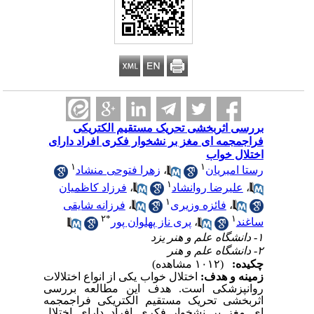
بررسی اثربخشی تحریک مستقیم الکتریکی
فراجمجمه ای مغز بر نشخوار فکری افراد دارای
اختلال خواب
۱
۱
رستا امیریان
،
زهرا فتوحی منشاد
۱
،
علیرضا روانشاد
،
فرزاد کاظمیان
۱
،
فائزه وزیری
،
فرزانه شایقی
۲
*
۱
ساغند
،
پری ناز پهلوان پور
۱- دانشگاه علم و هنر یزد
۲- دانشگاه علم و هنر
چکیده:
(۱۰۱۲ مشاهده)
زمینه و هدف:
اختلال خواب یکی از انواع اختلالات
روانپزشکی است. هدف این مطالعه بررسی
اثربخشی تحریک مستقیم الکتریکی فراجمجمه
ای مغز بر نشخوار فکری افراد دارای اختلال