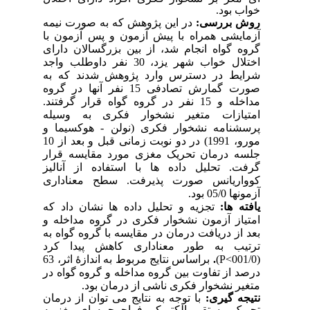
خواب بود.
روش بررسی:
در این
پژوهش
که به صورت نیمه
آزمایشی همراه با پیش آزمون و پس آزمون با
گروه گواه انجام شد، از بین بزرگسالان دارای
اختلال خواب شهر یزد، 30 نفر داوطلب واجد
شرایط در دسترس وارد پژوهش شدند که به
صورت گمارش تصادفی 15 نفر آنها در گروه
مداخله و 15 نفر در گروه گواه قرار گرفتند.
امتیازات متغیر نشخوار فکری به وسیله
پرسشنامه نشخوار فکری
(نولن - هوکسیما و
مورو، 1991)
در دو نوبت زمانی قبل و بعد از 10
جلسه درمان تحریک مغزی مورد مقایسه قرار
گرفت. تحلیل داده ها با استفاده از آنالیز
کوواریانس صورت پذیرفت. سطح معناداری
آزمونها 05/0 بود.
یافته ها:
تجزیه و تحلیل داده ها نشان داد که
امتیاز آزمون نشخوار فکری در گروه مداخله و
بعد از دریافت درمان در مقایسه با گروه گواه به
ترتیب به طور معناداری کاهش پیدا کرد
(001/0
P<
)
.
براساس نتایج مربوط به انداز
ۀ
اثر، 63
درصد از تفاوت بین گروه مداخله و گروه گواه در
متغیر نشخوار فکری ناشی از درمان بود.
نتیجه گیری:
با توجه به نتایج می توان
از درمان
تحریک مستقیم الکتریکی فراجمجمه ای مغز
به